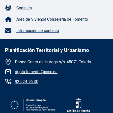
Consulta
Área de Vivienda Consejería de Fomento
Información de contacto
Planificación Territorial y Urbanismo
Información de la institución
Paseo Cristo de la Vega s/n, 45071 Toledo
dgptu.fomento@jccm.es
925 24 76 30