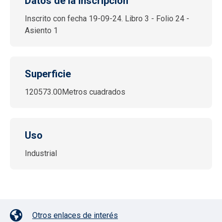
Datos de la inscripción
Inscrito con fecha 19-09-24. Libro 3 - Folio 24 -
Asiento 1
Superficie
120573.00Metros cuadrados
Uso
Industrial
Pie de página con iconos
Otros enlaces de interés