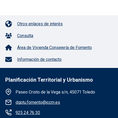
Pie de página con iconos
Otros enlaces de interés
Consulta
Área de Vivienda Consejería de Fomento
Información de contacto
Planificación Territorial y Urbanismo
Información de la institución
Paseo Cristo de la Vega s/n, 45071 Toledo
dgptu.fomento@jccm.es
925 24 76 30