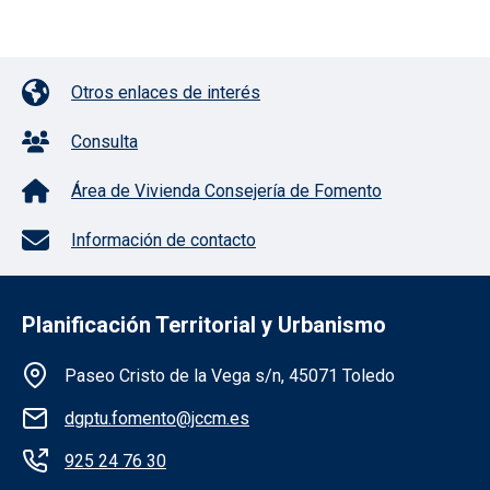
Pie de página con iconos
Otros enlaces de interés
Consulta
Área de Vivienda Consejería de Fomento
Información de contacto
Planificación Territorial y Urbanismo
Información de la institución
Paseo Cristo de la Vega s/n, 45071 Toledo
dgptu.fomento@jccm.es
925 24 76 30