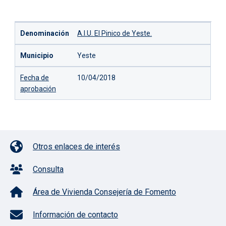
Denominación
Municipio
Fecha de aprobación
Denominación
A.I.U. El Pinico de Yeste.
Municipio
Yeste
Fecha de
10/04/2018
aprobación
Pie de página con iconos
Otros enlaces de interés
Consulta
Área de Vivienda Consejería de Fomento
Información de contacto