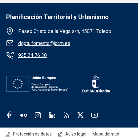
Planificación Territorial y Urbanismo
Información de la institución
Paseo Cristo de la Vega s/n, 45071 Toledo
dgptu.fomento@jccm.es
925 24 76 30
Redes sociales JCCM
Menú legal
Protección de datos
Aviso legal
Mapa del sitio