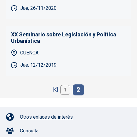
Jue, 26/11/2020
XX Seminario sobre Legislación y Política
Urbanística
CUENCA
Jue, 12/12/2019
Paginación
2
1
Pie de página con iconos
Otros enlaces de interés
Consulta