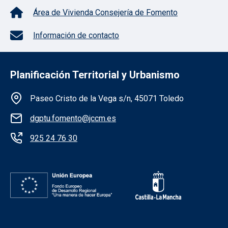
Área de Vivienda Consejería de Fomento
Información de contacto
Planificación Territorial y Urbanismo
Información de la institución
Paseo Cristo de la Vega s/n, 45071 Toledo
dgptu.fomento@jccm.es
925 24 76 30