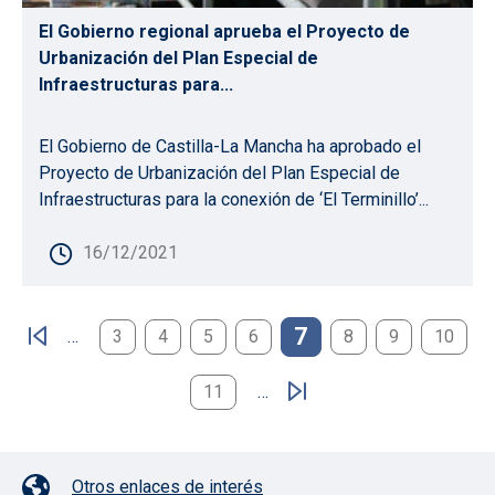
El Gobierno regional aprueba el Proyecto de
Urbanización del Plan Especial de
Infraestructuras para...
El Gobierno de Castilla-La Mancha ha aprobado el
Proyecto de Urbanización del Plan Especial de
Infraestructuras para la conexión de ‘El Terminillo’...
16/12/2021
Paginación
7
…
3
4
5
6
8
9
10
11
…
Pie de página con iconos
Otros enlaces de interés