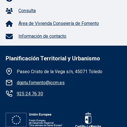
Consulta
Área de Vivienda Consejería de Fomento
Información de contacto
Planificación Territorial y Urbanismo
Información de la institución
Paseo Cristo de la Vega s/n, 45071 Toledo
dgptu.fomento@jccm.es
925 24 76 30