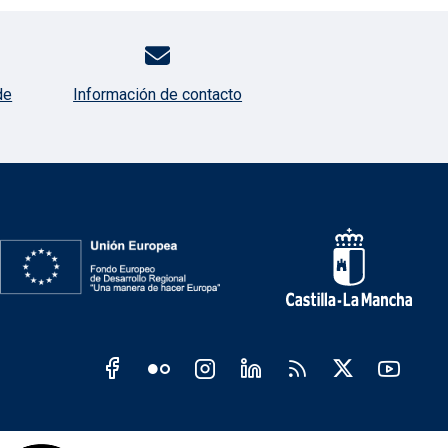
de
Información de contacto
s JCCM