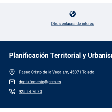
Pie de página con iconos
Otros enlaces de interés
Planificación Territorial y Urbani
Información de la institución
Paseo Cristo de la Vega s/n, 45071 Toledo
dgptu.fomento@jccm.es
925 24 76 30
Menú legal