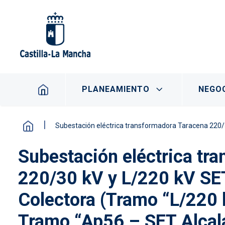
Pasar al contenido principal
Navegación principal
PLANEAMIENTO
NEGOC
Subestación eléctrica transformadora Taracena 220/30 kV y L/220 kV SE
Subestación eléctrica tr
220/30 kV y L/220 kV SET
Colectora (Tramo “L/220
Tramo “Ap56 – SET Alcalá