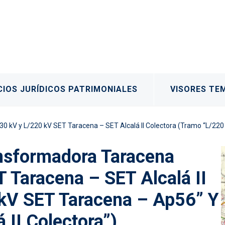
IOS JURÍDICOS PATRIMONIALES
VISORES TE
T Taracena – SET Alcalá II Colectora (Tramo “L/220 kV SET Taracena – Ap56” Y Tramo “Ap56 – S
ansformadora Taracena
 Taracena – SET Alcalá II
 kV SET Taracena – Ap56” Y
 II Colectora”)