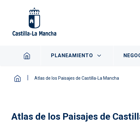
Pasar al contenido principal
Navegación principal
PLANEAMIENTO
NEGOC
Atlas de los Paisajes de Castilla-La Mancha
Atlas de los Paisajes de Casti