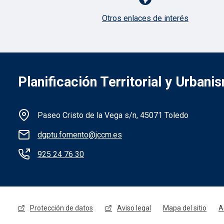
Otros enlaces de interés
Planificación Territorial y Urbani
Información de la institución
Paseo Cristo de la Vega s/n, 45071 Toledo
dgptu.fomento@jccm.es
925 24 76 30
Menú legal
Protección de datos
Aviso legal
Mapa del sitio
A